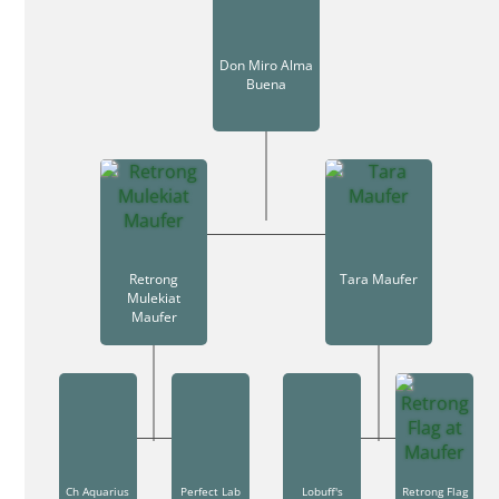
Don Miro Alma
Buena
Retrong
Tara Maufer
Mulekiat
Maufer
Ch Aquarius
Perfect Lab
Lobuff's
Retrong Flag