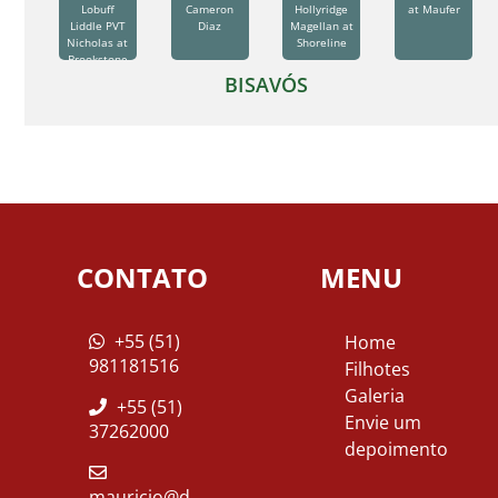
Lobuff
Cameron
Hollyridge
at Maufer
Liddle PVT
Diaz
Magellan at
Nicholas at
Shoreline
Brookstone
CGC
BISAVÓS
CONTATO
MENU
+55 (51)
Home
981181516
Filhotes
Galeria
+55 (51)
Envie um
37262000
depoimento
mauricio@d