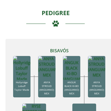
PEDIGREE
BISAVÓS
Hollyridge
ANYA
ANGUK
ANYA
Lobuff
STROUD
BLACK KI-BO
STROUD
Taylor Made
(ANGUIANO)
(ANGUIANO)
(ANGUIANO)
MEX
MEX
MEX