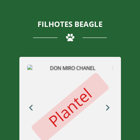
FILHOTES BEAGLE
Plantel
P