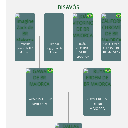
BISAVÓS
Imagine
Eleanor
JOÃO
CALIFORNIA
Zack de BR
Rugby de BR
VITORINO
CHROME DE
Maiorca
Maiorca
DE BR
BR MAIORCA
MAIORCA
GAWAIN DE BR
RUYA ERDEM
MAIORCA
DE BR
MAIORCA