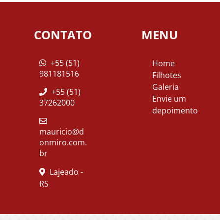
CONTATO
MENU
+55 (51)
Home
981181516
Filhotes
Galeria
+55 (51)
Envie um
37262000
depoimento
mauricio@d
onmiro.com.
br
Lajeado -
RS